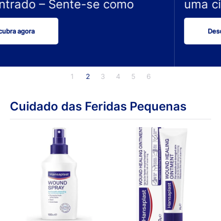
uma cicatrização mais rápida
Descubra agora
1
2
3
4
5
6
Cuidado das Feridas Pequenas