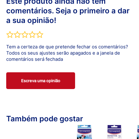
Este produto ainda não tem
processo de regeneração que resulta numa redução da
comentários. Seja o primeiro a dar
vermelhidão.
a sua opinião!
Tem a certeza de que pretende fechar os comentários?
Todos os seus ajustes serão apagados e a janela de
comentários será fechada
Escreva uma opinião
Também pode gostar