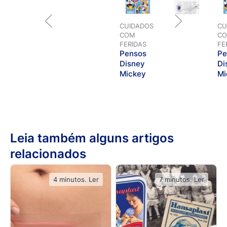
CUIDADOS
CU
COM
C
FERIDAS
FE
Pensos
Pe
Disney
Di
Mickey
Mi
Leia também alguns artigos
relacionados
4 minutos. Ler
7 minutos. Ler