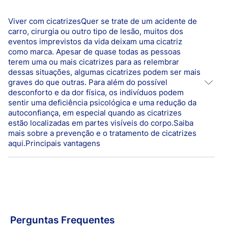
Viver com cicatrizesQuer se trate de um acidente de
carro, cirurgia ou outro tipo de lesão, muitos dos
eventos imprevistos da vida deixam uma cicatriz
como marca. Apesar de quase todas as pessoas
terem uma ou mais cicatrizes para as relembrar
dessas situações, algumas cicatrizes podem ser mais
graves do que outras. Para além do possível
desconforto e da dor física, os indivíduos podem
sentir uma deficiência psicológica e uma redução da
autoconfiança, em especial quando as cicatrizes
estão localizadas em partes visíveis do corpo.Saiba
mais sobre a prevenção e o tratamento de cicatrizes
aqui.Principais vantagens
Penso transparente discreto
Material flexível e respirável para um elevado
conforto de utilização
Fácil de utilizar, pode ser cortado à medida
Perguntas Frequentes