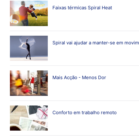
Informação sobre pensos
Todos os artigos
Faixas térmicas Spiral Heat
Primeiros socorros
Casa
Tudo sobre o cuidado dos pés
Contexto / Estudos
Crianças
Spiral vai ajudar a manter-se em movim
Cuidado de feridas
Desporto / Ar livre
Doenças / Sintomas
Dores de costas e pescoço
Mais Acção - Menos Dor
Estilo de vida
Informação sobre pensos
Conforto em trabalho remoto