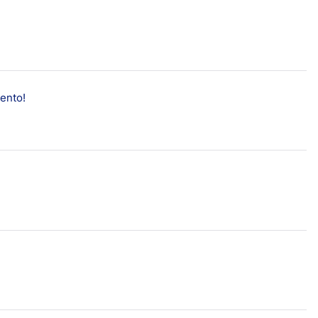
Pensos Redutor de Cicatrizes XL
Primeiros socorros
Tudo sobre o cuidado dos pé
Produtos popular
ento!