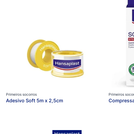
Primeiros socorros
Primeiros soco
Adesivo Soft 5m x 2,5cm
Compressas