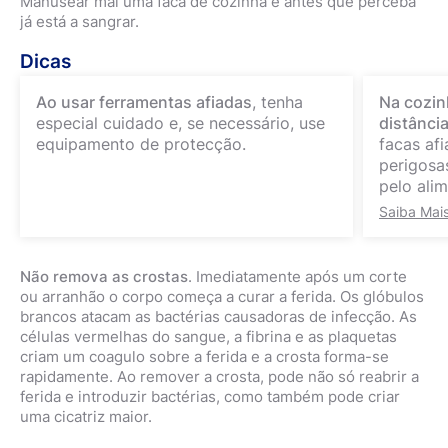
Manusear mal uma faca de cozinha e antes que perceba
já está a sangrar.
Dicas
Ao usar ferramentas afiadas
, tenha
Na cozin
especial cuidado e, se necessário, use
distânci
equipamento de protecção.
facas af
perigosa
pelo ali
Saiba Mai
Não remova as crostas
. Imediatamente após um corte
ou arranhão o corpo começa a curar a ferida. Os glóbulos
brancos atacam as bactérias causadoras de infecção. As
células vermelhas do sangue, a fibrina e as plaquetas
criam um coagulo sobre a ferida e a crosta forma-se
rapidamente. Ao remover a crosta, pode não só reabrir a
ferida e introduzir bactérias, como também pode criar
uma cicatriz maior.