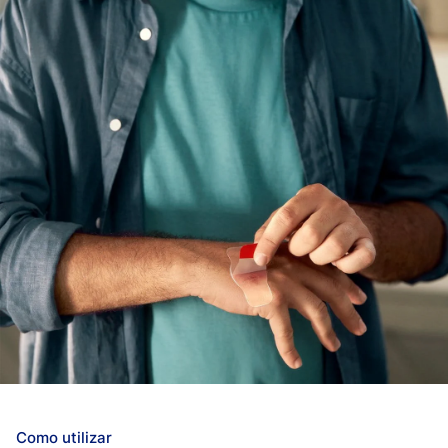
pensos não são fabricados com látex de borracha natural
nem contêm ingrediente ativo. Instruções: Leia o folheto
informativo incluído antes de usar. Diabéticos e
problemas com má circulação devem consultar um
médico antes de usar. Para cuidar da ferida, primeiro é
preciso parar o sangramento e limpar bem a ferida. Só
depois é que se deve aplicar o produto. O penso foi
concebido para permanecer aplicado até começar a
soltar-se.
Como utilizar