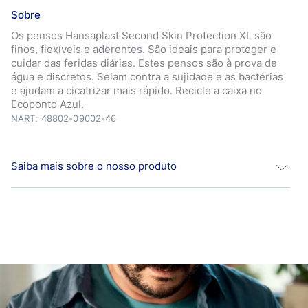
Sobre
Os pensos Hansaplast Second Skin Protection XL são
finos, flexíveis e aderentes. São ideais para proteger e
cuidar das feridas diárias. Estes pensos são à prova de
água e discretos. Selam contra a sujidade e as bactérias
e ajudam a cicatrizar mais rápido. Recicle a caixa no
Ecoponto Azul.
NART: 48802-09002-46
Saiba mais sobre o nosso produto
Os pensos Hansaplast Second Skin Protection XL são
finos, flexíveis e aderentes. Foram feitos para proteger e
cuidar das feridas do dia a dia. Estes pensos são à prova
de água e discretos. Protegem contra a sujidade e as
bactérias, criando um ambiente ideal para uma
cicatrização mais rápida. Experimente uma proteção
confiável, com uma fixação extra forte, que dura vários
dias e proporciona conforto em caso de feridas leves. Os