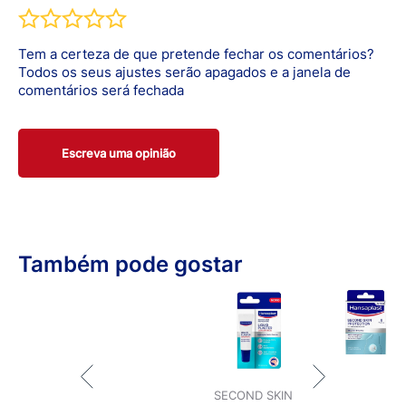
frequentemente amarelado e indica o modo de ação ou o
processo de cicatrização. Não se trata de pus nem de um
sinal de infeção, cujos sinais incluem, por exemplo,
Tem a certeza de que pretende fechar os comentários?
vermelhidão, calor ou dor.
Todos os seus ajustes serão apagados e a janela de
Em caso de dúvida, retire o penso e procure
comentários será fechada
aconselhamento médico.
Escreva uma opinião
Também pode gostar
SECOND SKIN