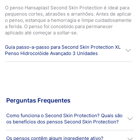
O penso Hansaplast Second Skin Protection é ideal para
pequenos cortes, abrasões e arranhões. Antes de aplicar
o penso, estanque a hemorragia e limpe cuidadosamente
a ferida. O penso foi concebido para permanecer
aplicado até começar a soltar-se.
Guia passo-a-passo para Second Skin Protection XL
Penso Hidrocolóide Avançado 3 Unidades
Estanque a hemorragia e limpe a ferida. Em seguida,
retire a película de papel e aplique o penso diretamente
sobre a ferida.
Perguntas Frequentes
Pressione firmemente o penso, garantindo que as
extremidades ficam devidamente seladas.
Como funciona o Second Skin Protection? Quais são
os benefícios dos pensos Second Skin Protection?
Retire a película de aplicação vermelha.
Os pensos contêm algum ingrediente ativo?
Os pensos Second Skin Protection têm um suporte 100%