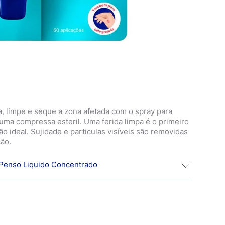
a, limpe e seque a zona afetada com o spray para
uma compressa esteril. Uma ferida limpa é o primeiro
o ideal. Sujidade e particulas visíveis são removidas
ção.
 Penso Liquido Concentrado
uficiente de produto e espalhe com o aplicador do
niformemente a ferida com uma camada fina.