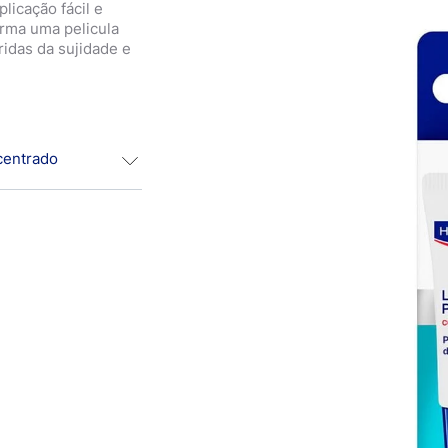
licação fácil e
orma uma pelicula
eridas da sujidade e
centrado
centrado para
perficiais e
ações. Também
duto seca rápido
cobrir e proteger