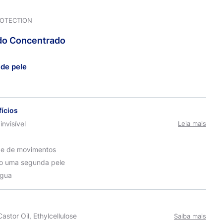
ROTECTION
do
Concentrado
de pele
fícios
invisível
Leia mais
de de movimentos
o uma segunda pele
água
astor Oil, Ethylcellulose
Saiba mais