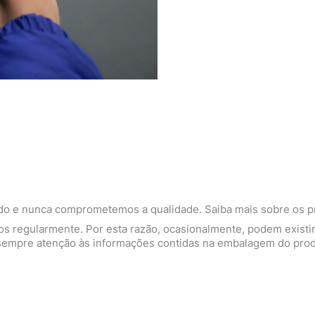
Deixe secar
Deixe secar. Se necessári
tubo com uma compressa e
usar. Repita se necessár
Para mais informações leia
antes de usar.
o e nunca comprometemos a qualidade. Saiba mais sobre os pri
os regularmente. Por esta razão, ocasionalmente, podem existir
pre atenção às informações contidas na embalagem do produto