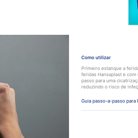
Como utilizar
Primeiro estanque a ferid
feridas Hansaplast e com 
passo para uma cicatrizaçã
reduzindo o risco de infe
Guia passo-a-passo para
Aplicar
Aplique uma quantidade s
tubo, de modo a cobrir u