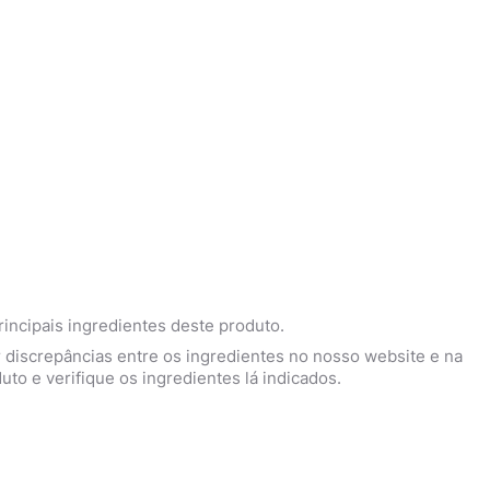
o, remova os resíduos do produto do aplicador do
sterilizada após o usar. Feche bem o tubo após o
io. O penso desaparece gradualmente com o tempo.
 o folheto informativo. Leia o folheto informativo
ncipais ingredientes deste produto.
 discrepâncias entre os ingredientes no nosso website e na
 e verifique os ingredientes lá indicados.