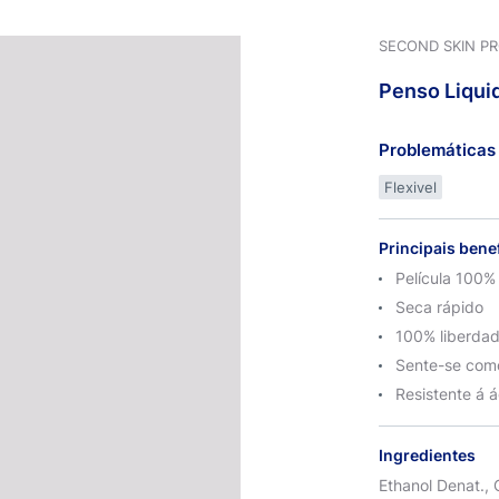
SECOND SKIN P
Penso
Liqui
Problemáticas 
Flexivel
Principais bene
Película 100% 
Seca rápido
100% liberda
Sente-se com
Resistente á 
Ingredientes
Ethanol Denat., C