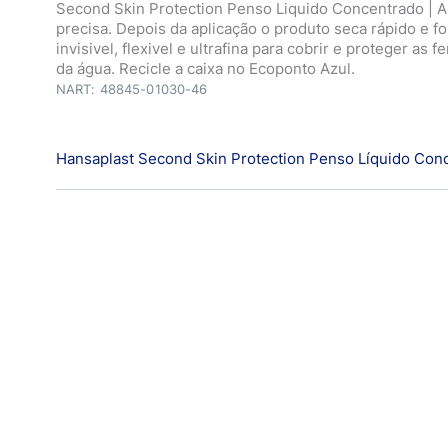
Second Skin Protection Penso Liquido Concentrado | Ap
precisa. Depois da aplicação o produto seca rápido e f
invisivel, flexivel e ultrafina para cobrir e proteger as f
da água. Recicle a caixa no Ecoponto Azul.
NART: 48845-01030-46
Hansaplast Second Skin Protection Penso Líquido Con
Hansaplast Second Skin Protection Penso Líquido Con
cobrir e proteger de forma precisa feridas pequenas, su
secas, como por exemplo, arranhões, cortes e escori
adequado para pele gretada. Depois da aplicação o pro
e forma uma pelicula invisivel, flexivel e ultrafina para 
as feridas da sujidade e da água.