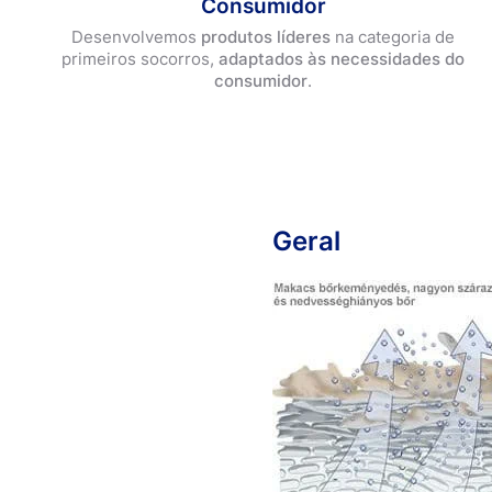
Consumidor
Informação sobre pensos
Desenvolvemos
produtos líderes
na categoria de
Primeiros socorros
primeiros socorros,
adaptados às necessidades do
Tudo sobre o cuidado dos pés
consumidor
.
Geral