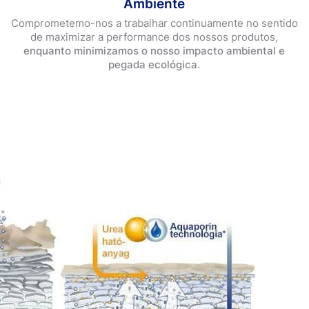
Ambiente
Pensos Redutor de Cicatrizes XL
Comprometemo-nos a trabalhar continuamente no sentido
de maximizar a performance dos nossos produtos,
enquanto minimizamos o nosso impacto ambiental e
pegada ecológica
.
Produtos popular