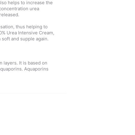
 also helps to increase the
r concentration urea
 released.
sation, thus helping to
20% Urea Intensive Cream,
 soft and supple again.
 layers. It is based on
 aquaporins. Aquaporins