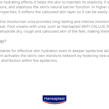
 hydrating effects it helps the skin to maintain its elasticity. It
ture, and stabilizes the skin’s natural barrier function. In highe
properties; it softens the calloused skin layer so it can be easily
tive moisturiser urea provides long-lasting and intense moisturi
reas. Foot creams with urea, such as Hansaplast ANTI CALLUS 
rehydrate dry, rough and calloused skin of the feet, making them
ogy?
nds for effective skin hydration even in deeper epidermal skin
ient activates the skin’s own moisture network by fostering new
distribution within the epidermis.