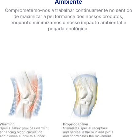
Ambiente
Pensos Redutor de Cicatrizes XL
Comprometemo-nos a trabalhar continuamente no sentido
de maximizar a performance dos nossos produtos,
enquanto minimizamos o nosso impacto ambiental e
pegada ecológica
.
Produtos popular