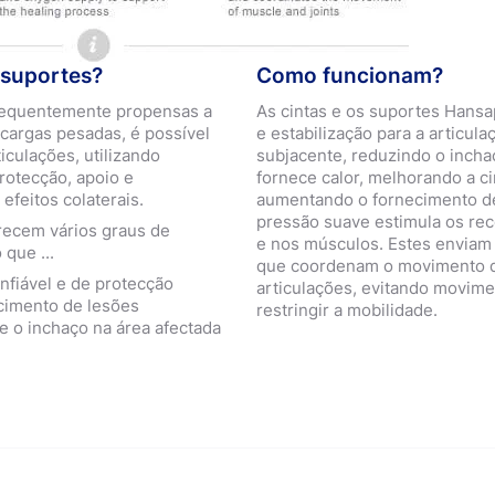
 suportes?
Como funcionam?
requentemente propensas a
As cintas e os suportes Hans
 cargas pesadas, é possível
e estabilização para a articula
ticulações, utilizando
subjacente, reduzindo o inchaç
rotecção, apoio e
fornece calor, melhorando a c
efeitos colaterais.
aumentando o fornecimento de
pressão suave estimula os rec
recem vários graus de
e nos músculos. Estes enviam
que ...
que coordenam o movimento d
nfiável e de protecção
articulações, evitando movim
ecimento de lesões
restringir a mobilidade.
e o inchaço na área afectada