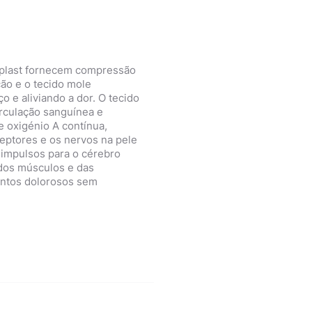
aplast fornecem compressão
ção e o tecido mole
o e aliviando a dor. O tecido
irculação sanguínea e
 oxigénio A contínua,
eptores e os nervos na pele
 impulsos para o cérebro
os músculos e das
entos dolorosos sem