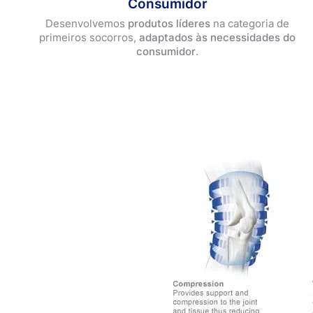
Consumidor
Informação sobre pensos
Desenvolvemos
produtos líderes
na categoria de
Primeiros socorros
primeiros socorros,
adaptados às necessidades do
Tudo sobre o cuidado dos pés
consumidor
.