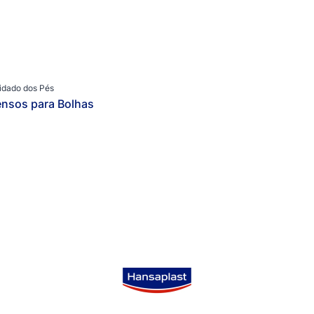
Categoria
Pensos Redutor de Cicatrizes XL
Alívio da dor
Creme para pés
Produtos popular
Cuidado da ferida
idado dos Pés
Cuidado dos pés
nsos para Bolhas
Pensos para feridas