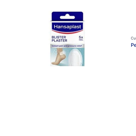
Informação sobre pensos
Tipo de produto
Primeiros socorros
Cremes e Pomadas
Tudo sobre o cuidado dos pés
Cremes e sprays para feridas
Cremes para os pés
Cu
Fita adesiva e ligaduras
Pe
Fitas adesivas
Outros Cuidado da ferida
Outros Cuidado dos pés
Pensos avançados
Pensos para feridas
Pensos para os pés
Pensos pós-operatórios
Pensos térmicos
Sprays para os pés