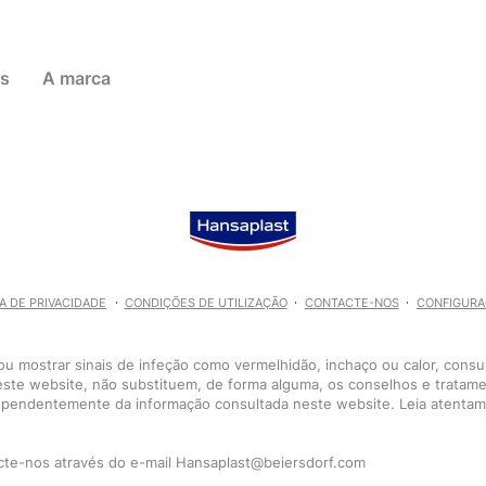
as
A marca
lhas
lejada
los e
 populares
 dos pés
CA DE PRIVACIDADE
CONDIÇÕES DE UTILIZAÇÃO
CONTACTE-NOS
CONFIGURA
Pensos Aqua Protect 20 - 2 tamanhos
Pensos Aqua Protect 20 - 2 tamanhos
 ou mostrar sinais de infeção como vermelhidão, inchaço ou calor, con
este website, não substituem, de forma alguma, os conselhos e trata
dependentemente da informação consultada neste website. Leia atentame
Cuidados com Feridas