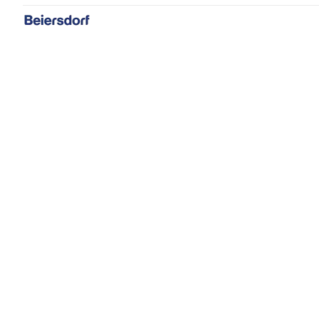
Informação sobre pensos
Primeiros socorros
Tudo sobre o cuidado dos pés