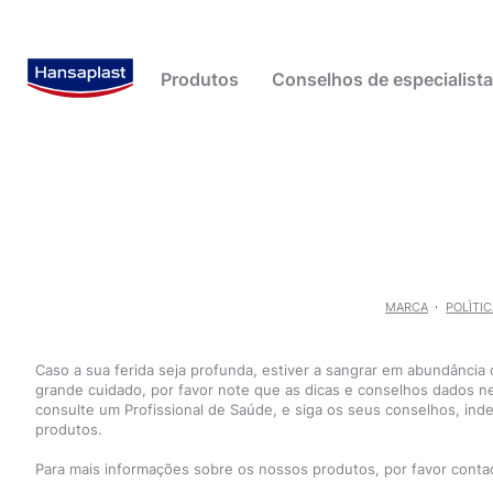
Produtos
Conselhos de especialist
Cremes e sprays para feridas
Casa
Beiersdorf - Sobre nós
Pensos para bo
Pele Seca e Ca
Fita adesiva e ligaduras
Contexto / Estudos
História
Pensos para ca
Pesquisas populares
Produtos
calosidades
Pensos para feridas
Crianças
adesivos
Outros cuidado
MARCA
POLÌTI
Pensos pós-operatórios
Cuidado de feridas
cuidado de feridas
Outros cuidado da ferida
Desporto / Ar livre
penso
Caso a sua ferida seja profunda, estiver a sangrar em abundância
pensos
Doenças / Sintomas
grande cuidado, por favor note que as dicas e conselhos dados n
consulte um Profissional de Saúde, e siga os seus conselhos, in
Dores de costas e pescoço
produtos.
Estilo de vida