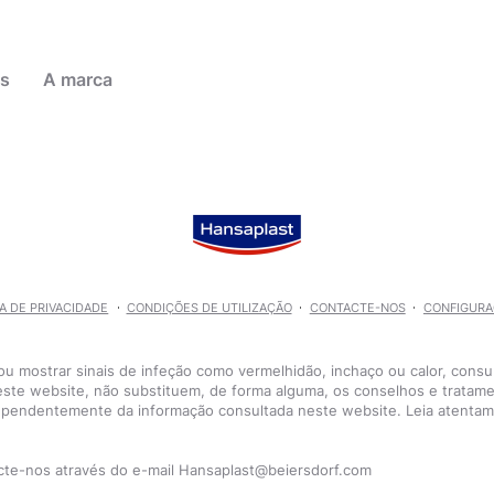
as
A marca
lhas
lejada
los e
 populares
 dos pés
CA DE PRIVACIDADE
CONDIÇÕES DE UTILIZAÇÃO
CONTACTE-NOS
CONFIGURA
Pensos Aqua Protect 20 - 2 tamanhos
Pensos Aqua Protect 20 - 2 tamanhos
 ou mostrar sinais de infeção como vermelhidão, inchaço ou calor, con
este website, não substituem, de forma alguma, os conselhos e trata
dependentemente da informação consultada neste website. Leia atentame
Cuidados com Feridas