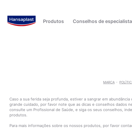
Produtos
Conselhos de especialist
Cremes e sprays para feridas
Casa
Beiersdorf - Sobre nós
Pensos para bo
Pele Seca e Ca
Fita adesiva e ligaduras
Contexto / Estudos
História
Pensos para ca
Pesquisas populares
Produtos
calosidades
Pensos para feridas
Crianças
adesivos
Outros cuidado
MARCA
POLÌTI
Pensos pós-operatórios
Cuidado de feridas
cuidado de feridas
Outros cuidado da ferida
Desporto / Ar livre
penso
Caso a sua ferida seja profunda, estiver a sangrar em abundância
pensos
Doenças / Sintomas
grande cuidado, por favor note que as dicas e conselhos dados n
consulte um Profissional de Saúde, e siga os seus conselhos, in
Dores de costas e pescoço
produtos.
Estilo de vida