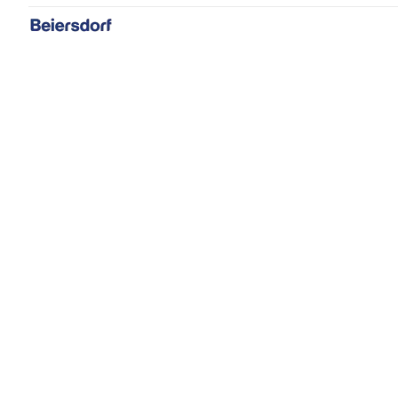
Informação sobre pensos
Primeiros socorros
Tudo sobre o cuidado dos pés