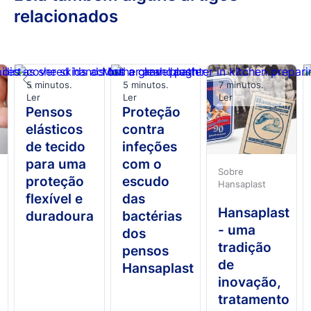
relacionados
5 minutos.
5 minutos.
7 minutos.
Ler
Ler
Ler
Pensos
Proteção
elásticos
contra
de tecido
infeções
para uma
com o
Sobre
proteção
escudo
Hansaplast
flexível e
das
Hansaplast
duradoura
bactérias
- uma
dos
tradição
pensos
de
Hansaplast
inovação,
tratamento