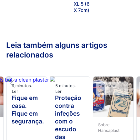
XL 5 (6
X 7cm)
Leia também alguns artigos
relacionados
7 minutos.
5 minutos.
7 minutos.
Ler
Ler
Ler
Fique em
Proteção
casa.
contra
Fique em
infeções
segurança.
com o
Sobre
escudo
Hansaplast
das