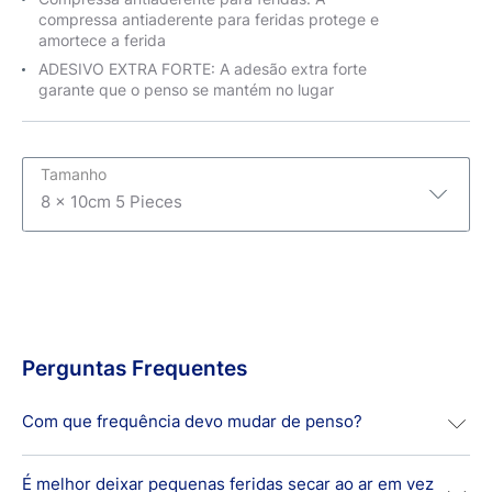
compressa antiaderente para feridas protege e
amortece a ferida
ADESIVO EXTRA FORTE: A adesão extra forte
garante que o penso se mantém no lugar
Tamanho
8 x 10cm 5 Pieces
8 x 10cm 5 Pieces
6 x 7cm 5 Strips
5 ST
Perguntas Frequentes
5 ST
Com que frequência devo mudar de penso?
É melhor deixar pequenas feridas secar ao ar em vez
Normalmente, recomenda-se mudar os pensos de