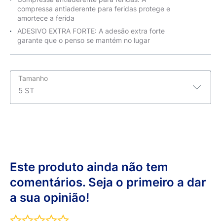
compressa antiaderente para feridas protege e
amortece a ferida
ADESIVO EXTRA FORTE: A adesão extra forte
garante que o penso se mantém no lugar
Tamanho
5 ST
5 ST
5 ST
6 x 7cm 5 Strips
Este produto ainda não tem
8 x 10cm 5 Pieces
comentários. Seja o primeiro a dar
a sua opinião!