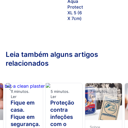
Aqua
Protect
XL 5 (6
X 7cm)
Leia também alguns artigos
relacionados
7 minutos.
5 minutos.
7 minutos.
Ler
Ler
Ler
Fique em
Proteção
casa.
contra
Fique em
infeções
segurança.
com o
Sobre