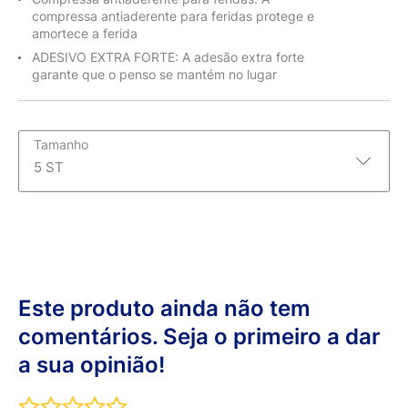
compressa antiaderente para feridas protege e
amortece a ferida
ADESIVO EXTRA FORTE: A adesão extra forte
garante que o penso se mantém no lugar
Tamanho
5 ST
5 ST
5 ST
6 x 7cm 5 Strips
Este produto ainda não tem
8 x 10cm 5 Pieces
comentários. Seja o primeiro a dar
a sua opinião!