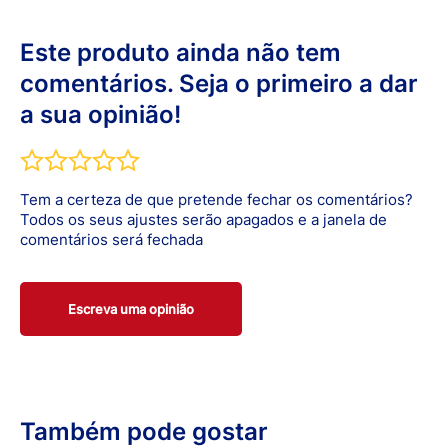
garantem que o penso adere de forma segura à área em
e Supermercados. Nem todos os formatos estarão
cuidados médicos e de tratamento médico especial.
humanas
torno da ferida e que a compressa de amortecimento
disponíveis em todos os tipos de lojas.
se a ferida for na área do rosto
extra não adere à ferida. Desta forma, o penso pode ser
Este produto ainda não tem
se a vacinação contra o tétano não tiver sido efetuada
removido sem dor e trauma mecânico, e sem deixar
e, claro, sempre que tiver perguntas ou dúvidas.
comentários. Seja o primeiro a dar
resíduos.
a sua opinião!
Tem a certeza de que pretende fechar os comentários?
Todos os seus ajustes serão apagados e a janela de
comentários será fechada
Escreva uma opinião
Também pode gostar