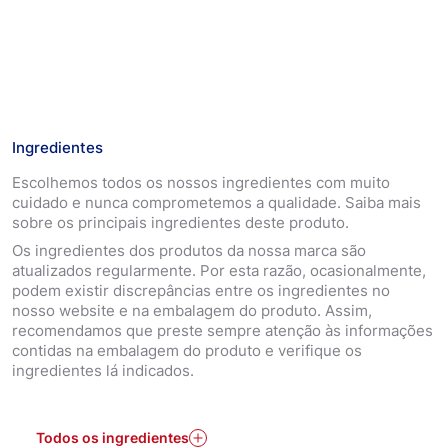
Hansaplast 2-in-1 Foot Deo 150ml oferece uma proteção
duradoura contra o odor dos pés e o pé de atleta.
Formulado com uma fórmula altamente eficaz que
contém Octenidina, este spray actua contra as bactérias
causadoras de odores e previne a formação de pé de
atleta. Experimente 48 horas de proteção fiável contra o
odor dos pés, garantindo uma sensação de frescura
Ingredientes
durante todo o dia. Ideal para pessoas com pés
Escolhemos todos os nossos ingredientes com muito
propensos a fungos, este spray proporciona uma terapia
cuidado e nunca comprometemos a qualidade. Saiba mais
que complementa os cuidados, mantendo os pés
sobre os principais ingredientes deste produto.
saudáveis e protegidos. Dermatologicamente aprovado
para compatibilidade com a pele. Mantenha-se fresco e
Os ingredientes dos produtos da nossa marca são
protegido com Hansaplast 2 em 1 Foot Deo. MODO DE
atualizados regularmente. Por esta razão, ocasionalmente,
USAR: Limpar e secar/ Utilizar de preferência de manhã,
podem existir discrepâncias entre os ingredientes no
depois de limpar os pés. Agitar bem antes de utilizar.
nosso website e na embalagem do produto. Assim,
Pulverizar a uma distância de 15 cm. Disponível em
recomendamos que preste sempre atenção às informações
Farmácias e Parafarmácias. Recicle a lata no Ecoponto
contidas na embalagem do produto e verifique os
Amarelo.
ingredientes lá indicados.
Todos os ingredientes