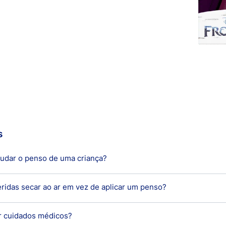
s
udar o penso de uma criança?
ridas secar ao ar em vez de aplicar um penso?
mudar o penso de uma criança diariamente, tal como qualque
 por motivos higiénicos.
r cuidados médicos?
s cuidados a ter com feridas é o de que pequenos cortes e ar