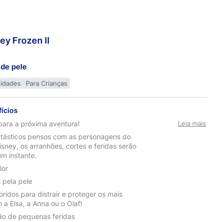
ney
Frozen II
de pele
sidades
Para Crianças
fícios
ara a próxima aventura!
Leia mais
tásticos pensos com as personagens do
sney, os arranhões, cortes e feridas serão
m instante.
lor
 pela pele
ridos para distrair e proteger os mais
a Elsa, a Anna ou o Olaf!
ão de pequenas feridas