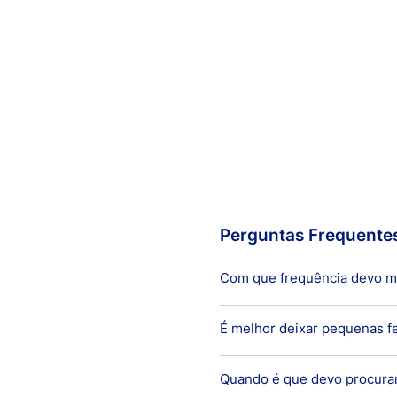
Perguntas Frequente
Com que frequência devo m
É melhor deixar pequenas fe
Normalmente, recomenda-se 
primeiros socorros simples,
Quando é que devo procura
Um dos mitos associados ao