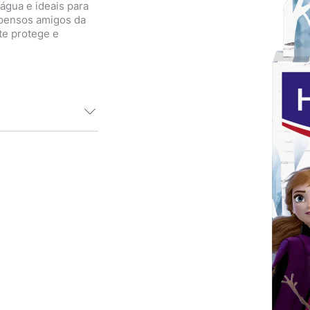
água e ideais para
s pensos amigos da
te protege e
s divertidos, não
 Juntos, todos
s amigos estão
 personagens
os sentirem que
eiam contra