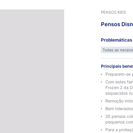
PENSOS KIDS
Pensos
Dis
Problemáticas 
Todas as neces
Principais bene
Preparem-se p
Com estes fan
Frozen 2 da Di
esquecidos nu
Remoção indo
Bem tolerados
20 pensos colo
pequenos com 
Para a proteç