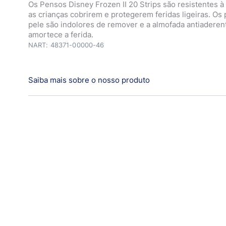
Os Pensos Disney Frozen II 20 Strips são resistentes à 
as crianças cobrirem e protegerem feridas ligeiras. O
pele são indolores de remover e a almofada antiaderen
amortece a ferida.
NART: 48371-00000-46
Saiba mais sobre o nosso produto
Hansaplast Disney Frozen 2 Let it go! Com estes penso
precisa de se preocupar mais com as pequenas feridas.
os desafios podem ser ultrapassados e a Elsa e os seu
aqui para ajudar! Escolha entre uma seleção dos seus
favoritos do Frozen 2 da Disney e faça os mais pequen
fazem parte da aventura. *Os pensos Hansaplast bloqu
sujidade e bactérias.