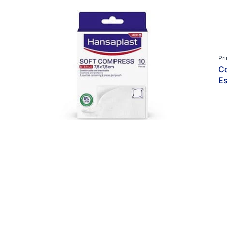
Informação sobre pensos
Tipo de produto
Primeiros socorros
Cremes e Pomadas
Tudo sobre o cuidado dos pés
Cremes e sprays para feridas
Cremes para os pés
Pr
C
Fita adesiva e ligaduras
Es
Fitas adesivas
Outros Cuidado da ferida
Outros Cuidado dos pés
Pensos avançados
Pensos para feridas
Pensos para os pés
Pensos pós-operatórios
Pensos térmicos
Sprays para os pés