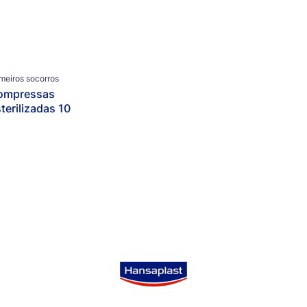
Categoria
Pensos Redutor de Cicatrizes XL
Alívio da dor
Creme para pés
Produtos popular
Cuidado da ferida
imeiros socorros
ompressas
Cuidado dos pés
terilizadas 10
Pensos para feridas