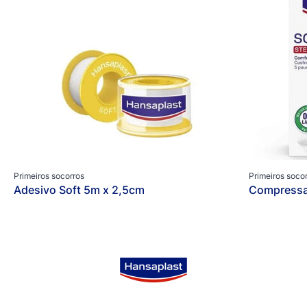
Primeiros socorros
Primeiros soco
Adesivo Soft 5m x 2,5cm
Compressas